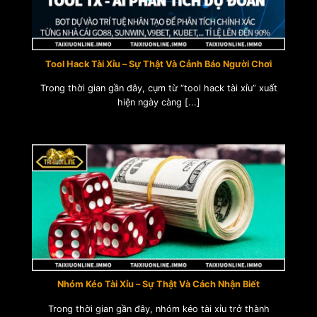
Bên cạnh thế mạnh chuyên sâu về Tài Xỉu,
tài xỉu online còn gây ấn tượng nhờ hệ sinh
thái trò chơi đa dạng, đáp ứng nhu cầu giải
trí của nhiều nhóm người chơi khác nhau. Sự
Tool Hack Tài Xỉu – Sự Thật Và Cảnh Báo Người Chơi
phong phú này không chỉ giúp thành viên
có thêm lựa chọn mà còn góp phần tạo nên
Trong thời gian gần đây, cụm từ “tool hack tài xỉu” xuất
hiện ngày càng [...]
môi trường trải nghiệm linh hoạt, mới mẻ
mỗi ngày. Dưới đây là những điểm nổi bật
trong kho trò chơi mà nền tảng cung cấp:
Nhiều phiên bản Tài Xỉu đặc sắc
Đây là dòng game chủ lực và được đầu tư
mạnh mẽ nhất.
Tài Xỉu truyền thống:
Giữ nguyên luật
chơi quen thuộc, dễ tiếp cận cho người
mới.
Nhóm Kéo Tài Xỉu – Sự Thật Và Cách Nhận Biết
Tài Xỉu trực tuyến theo phòng:
Tăng tính
Trong thời gian gần đây, nhóm kéo tài xỉu trở thành