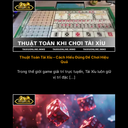
Nhờ kết hợp giữa nội dung phong phú và hệ
thống hỗ trợ thông minh, tài xỉu online
mang đến trải nghiệm toàn diện, vừa giải trí
vừa có tính chiến lược cao cho người tham
gia.
Thuật Toán Tài Xỉu – Cách Hiểu Đúng Để Chơi Hiệu
Quả
Trong thế giới game giải trí trực tuyến, Tài Xỉu luôn giữ
vị trí đặc [...]
Danh mục trò chơi đa dạng của nền tảng
Những điểm nổi bật tạo nên sức
hút của tài xỉu online uy tín