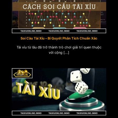
hồi hộp với cơ hội nhận thưởng bất ngờ.
Game theo sự kiện:
Thường xuyên cập
nhật theo chủ đề, tạo sự mới lạ.
Sự bổ sung này giúp tai xiu online không bị
giới hạn ở một thể loại duy nhất mà trở
Soi Cầu Tài Xỉu – Bí Quyết Phân Tích Chuẩn Xác
thành trung tâm giải trí tổng hợp.
Tài xỉu từ lâu đã trở thành trò chơi giải trí quen thuộc
với cộng [...]
Hệ thống cập nhật liên tục
Kho trò chơi không ngừng được làm mới để
duy trì sức hút lâu dài.
Bổ sung sản phẩm mới định kỳ:
Đảm
bảo người chơi luôn có trải nghiệm mới.
Nâng cấp tính năng game cũ:
Cải thiện
tốc độ, giao diện và hiệu ứng.
Tối ưu tương thích thiết bị:
Giúp chơi