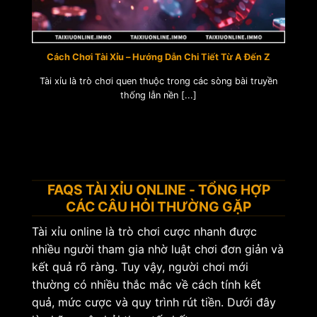
Để hiểu vì sao nền tảng này ngày càng
được ưa chuộng, chúng ta hãy cùng phân
tích những yếu tố cốt lõi làm nên sức hút
riêng biệt.
Cách Chơi Tài Xỉu – Hướng Dẫn Chi Tiết Từ A Đến Z
Tài xỉu là trò chơi quen thuộc trong các sòng bài truyền
Tổng hợp thương hiệu giải trí uy tín hàng
thống lẫn nền [...]
đầu
Một trong những lợi thế cạnh tranh lớn nhất
của tai xiu online chính là khả năng liên kết
và tổng hợp các thương hiệu giải trí chất
lượng.
FAQS TÀI XỈU ONLINE - TỔNG HỢP
CÁC CÂU HỎI THƯỜNG GẶP
Đa dạng nhà cung cấp:
Người chơi có
Tài xỉu online là trò chơi cược nhanh được
thể trải nghiệm nhiều phiên bản Tài Xỉu
nhiều người tham gia nhờ luật chơi đơn giản và
đến từ các đơn vị khác nhau mà không
kết quả rõ ràng. Tuy vậy, người chơi mới
cần tạo tài khoản ở nhiều nơi.
thường có nhiều thắc mắc về cách tính kết
Chất lượng hình ảnh, âm thanh sống
quả, mức cược và quy trình rút tiền. Dưới đây
động:
Các thương hiệu hợp tác đều đầu