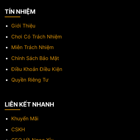
hợp lý.
TÍN NHIỆM
Biểu đồ trực quan:
Hỗ trợ theo dõi chuỗi
Tài – Xỉu một cách nhanh chóng.
Giới Thiệu
Cập nhật theo thời gian thực:
Mọi thay
Chơi Có Trách Nhiệm
đổi đều được đồng bộ tức thì.
Miễn Trách Nhiệm
Những công cụ này đóng vai trò quan trọng
Chính Sách Bảo Mật
trong việc nâng cao tính chiến lược khi
Điều Khoản Điều Kiện
tham gia.
Quyền Riêng Tư
Chia sẻ bí quyết và kinh nghiệm chơi hiệu
quả
LIÊN KẾT NHANH
Một điểm cộng lớn của tai xiu online là sự
đầu tư vào nội dung hướng dẫn.
Khuyến Mãi
Chiến thuật quản lý vốn:
Giúp hạn chế
CSKH
rủi ro và kiểm soát ngân sách hợp lý.