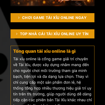
CHƠI GAME TÀI XỈU ONLINE NGAY
TOP NHÀ CÁI TÀI XỈU ONLINE UY TÍN
Tổng quan tài xỉu online là gì
Tài xỉu online là cổng game giải trí chuyên
về Tài Xỉu, được xây dựng nhằm mang đến
cho người chơi môi trường tham gia minh
bạch, tiện lợi và đa dạng lựa chọn. Thay vì
chỉ cung cấp một sản phẩm đơn lẻ, hệ
thống tổng hợp nhiều thương hiệu giải trí uy
tín trên thị trường, giúp người dùng dễ dàng
tiếp cận các phiên bản Tài Xỉu khác nhau chỉ