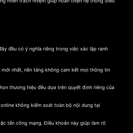
g miễn trách nhiệm giúp hoàn thiện hệ thống điều
ây đều có ý nghĩa riêng trong việc xác lập ranh
g mới nhất, nền tảng không cam kết mọi thông tin
họn thương hiệu đều dựa trên quyết định riêng của
u online không kiểm soát toàn bộ nội dung tại
oặc tấn công mạng. Điều khoản này giúp làm rõ