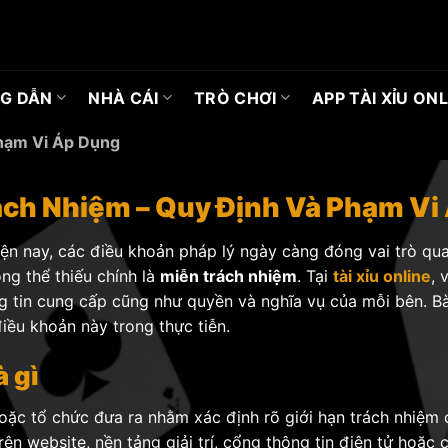
G DẪN
NHÀ CÁI
TRÒ CHƠI
APP TÀI XỈU ONL
hạm Vi Áp Dụng
ách Nhiệm – Quy Định Và Phạm Vi
iện nay, các điều khoản pháp lý ngày càng đóng vai trò qu
ng thể thiếu chính là
miễn trách nhiệm
. Tại
tài xỉu online
, 
g tin cung cấp cũng như quyền và nghĩa vụ của mỗi bên. Bài
iều khoản này trong thực tiễn.
 gì
oặc tổ chức đưa ra nhằm xác định rõ giới hạn trách nhiệm 
n website, nền tảng giải trí, cổng thông tin điện tử hoặc c