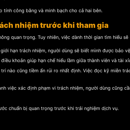
tính công bằng và minh bạch cho cả hai bên.
trách nhiệm trước khi tham gia
g quan trọng. Tuy nhiên, việc dành thời gian tìm hiểu sẽ ma
 giới hạn trách nhiệm, người dùng sẽ biết mình được bảo v
iều khoản giúp hạn chế hiểu lầm giữa thành viên và tài xỉu
trí nào cũng tiềm ẩn rủi ro nhất định. Việc đọc kỹ miễn tr
nh việc xác định phạm vi trách nhiệm, người dùng cũng cầ
ước chuẩn bị quan trọng trước khi trải nghiệm dịch vụ.