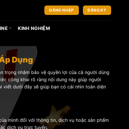
ĐĂNG NHẬP
ĐĂNG KÝ
INE
KINH NGHIỆM
 Áp Dụng
an trọng nhằm bảo vệ quyền lợi của cả người dùng
việc công khai rõ ràng nội dung này giúp người
 viết dưới đây sẽ giúp bạn có cái nhìn toàn diện
của mình đối với thông tin, dịch vụ hoặc sản phẩm
ác dịch vụ trực tuyến.