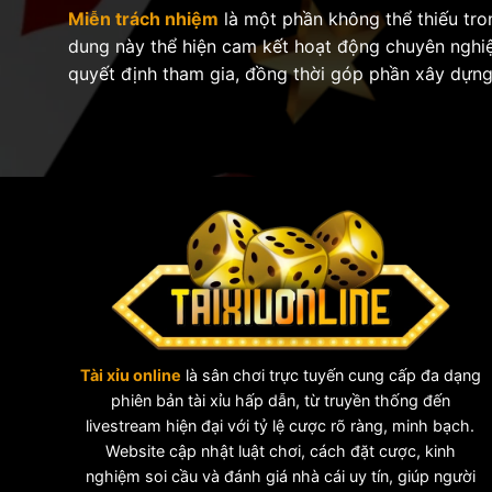
Miễn trách nhiệm
là một phần không thể thiếu tron
dung này thể hiện cam kết hoạt động chuyên nghiệ
quyết định tham gia, đồng thời góp phần xây dựng 
Tài xỉu online
là sân chơi trực tuyến cung cấp đa dạng
phiên bản tài xỉu hấp dẫn, từ truyền thống đến
livestream hiện đại với tỷ lệ cược rõ ràng, minh bạch.
Website cập nhật luật chơi, cách đặt cược, kinh
nghiệm soi cầu và đánh giá nhà cái uy tín, giúp người