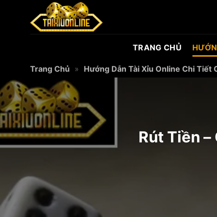
Chuyển
đến
nội
dung
TRANG CHỦ
HƯỚN
Trang Chủ
»
Hướng Dẫn Tài Xỉu Online Chi Tiết
Rút Tiền 