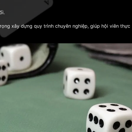
.
ối.
rọng xây dựng quy trình chuyên nghiệp, giúp hội viên thực 