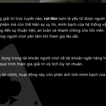
giải trí trực tuyến nào,
rút tiền
luôn là yếu tố được người
 nghiệm mà còn thể hiện sự uy tín, minh bạch của hệ thống v
g đến sự thuận tiện, an toàn và nhanh chóng cho hội viên. 
úp người chơi yên tâm khi tham gia lâu dài.
ả dụng trong tài khoản người chơi về tài khoản ngân hàng ho
á trình tham gia giải trí và tích lũy lợi nhuận.
 tài chính, hoạt động này còn phản ánh tính minh bạch của 