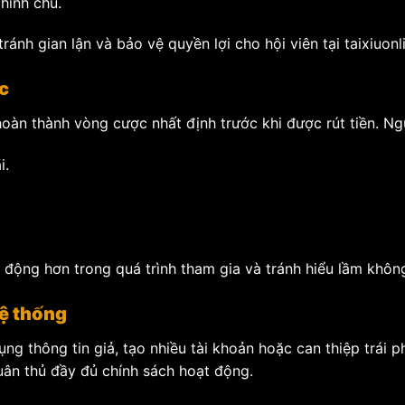
hính chủ.
ánh gian lận và bảo vệ quyền lợi cho hội viên tại taixiuon
c
oàn thành vòng cược nhất định trước khi được rút tiền. Ng
i.
 động hơn trong quá trình tham gia và tránh hiểu lầm khôn
ệ thống
ng thông tin giả, tạo nhiều tài khoản hoặc can thiệp trái 
uân thủ đầy đủ chính sách hoạt động.