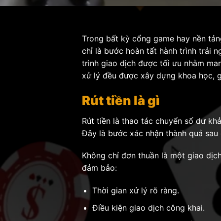
Trong bất kỳ cổng game hay nền tảng 
chỉ là bước hoàn tất hành trình trải
trình giao dịch được tối ưu nhằm man
xử lý đều được xây dựng khoa học, gi
Rút tiền là gì
Rút tiền là thao tác chuyển số dư kh
Đây là bước xác nhận thành quả sau qu
Không chỉ đơn thuần là một giao dịch
đảm bảo:
Thời gian xử lý rõ ràng.
Điều kiện giao dịch công khai.