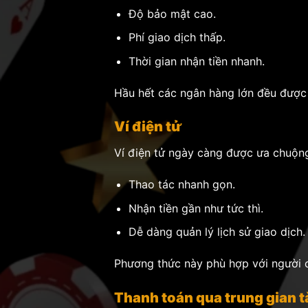
Độ bảo mật cao.
Phí giao dịch thấp.
Thời gian nhận tiền nhanh.
Hầu hết các ngân hàng lớn đều được h
Ví điện tử
Ví điện tử ngày càng được ưa chuộng
Thao tác nhanh gọn.
Nhận tiền gần như tức thì.
Dễ dàng quản lý lịch sử giao dịch.
Phương thức này phù hợp với người c
Thanh toán qua trung gian t