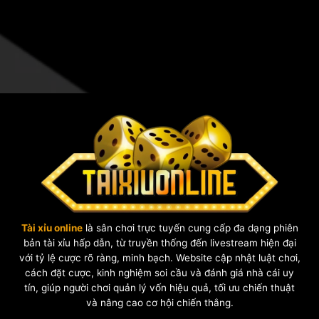
Tài xỉu online
là sân chơi trực tuyến cung cấp đa dạng phiên
bản tài xỉu hấp dẫn, từ truyền thống đến livestream hiện đại
với tỷ lệ cược rõ ràng, minh bạch. Website cập nhật luật chơi,
cách đặt cược, kinh nghiệm soi cầu và đánh giá nhà cái uy
tín, giúp người chơi quản lý vốn hiệu quả, tối ưu chiến thuật
và nâng cao cơ hội chiến thắng.