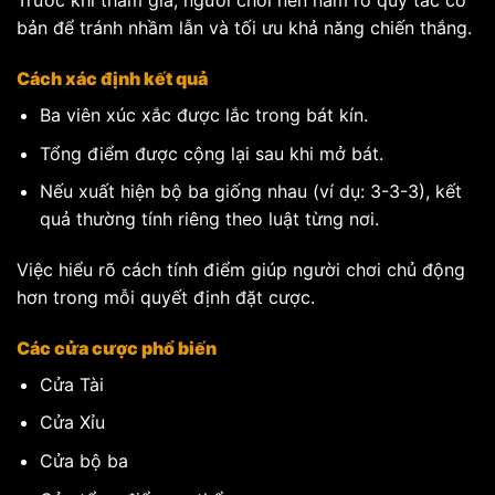
Trước khi tham gia, người chơi nên nắm rõ quy tắc cơ
bản để tránh nhầm lẫn và tối ưu khả năng chiến thắng.
Cách xác định kết quả
Ba viên xúc xắc được lắc trong bát kín.
Tổng điểm được cộng lại sau khi mở bát.
Nếu xuất hiện bộ ba giống nhau (ví dụ: 3-3-3), kết
quả thường tính riêng theo luật từng nơi.
Việc hiểu rõ cách tính điểm giúp người chơi chủ động
hơn trong mỗi quyết định đặt cược.
Các cửa cược phổ biến
Cửa Tài
Cửa Xỉu
Cửa bộ ba