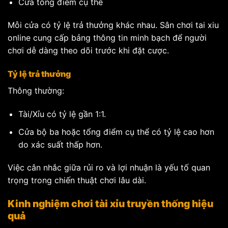
Cửa tổng điểm cụ thể
Mỗi cửa có tỷ lệ trả thưởng khác nhau. Sân chơi tai xiu
online cung cấp bảng thông tin minh bạch để người
chơi dễ dàng theo dõi trước khi đặt cược.
Tỷ lệ trả thưởng
Thông thường:
Tài/Xỉu có tỷ lệ gần 1:1.
Cửa bộ ba hoặc tổng điểm cụ thể có tỷ lệ cao hơn
do xác suất thấp hơn.
Việc cân nhắc giữa rủi ro và lợi nhuận là yếu tố quan
trọng trong chiến thuật chơi lâu dài.
Kinh nghiệm chơi tài xỉu truyền thống hiệu
quả