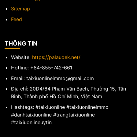
Sitemap
Feed
THÔNG TIN
Website:
https://palauoek.net/
Hotline: +84-855-742-661
Email:
taixiuonlineimmo@gmail.com
Địa chỉ: 20D4/64 Phạm Văn Bạch, Phường 15, Tân
Bình, Thành phố Hồ Chí Minh, Việt Nam
Hashtags: #taixiuonline #taixiuonlineimmo
#danhtaixiuonline #trangtaixiuonline
#taixiuonlineuytin