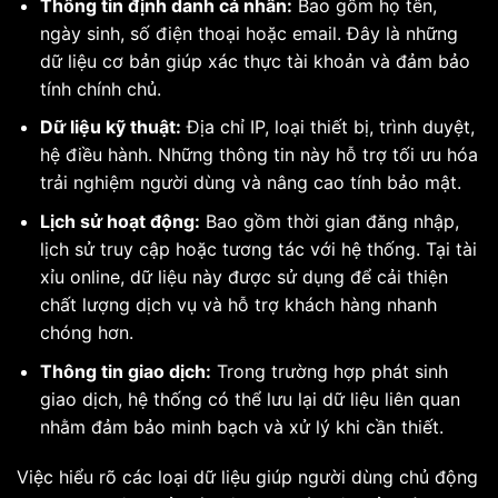
Thông tin định danh cá nhân:
Bao gồm họ tên,
ngày sinh, số điện thoại hoặc email. Đây là những
dữ liệu cơ bản giúp xác thực tài khoản và đảm bảo
tính chính chủ.
Dữ liệu kỹ thuật:
Địa chỉ IP, loại thiết bị, trình duyệt,
hệ điều hành. Những thông tin này hỗ trợ tối ưu hóa
trải nghiệm người dùng và nâng cao tính bảo mật.
Lịch sử hoạt động:
Bao gồm thời gian đăng nhập,
lịch sử truy cập hoặc tương tác với hệ thống. Tại tài
xỉu online, dữ liệu này được sử dụng để cải thiện
chất lượng dịch vụ và hỗ trợ khách hàng nhanh
chóng hơn.
Thông tin giao dịch:
Trong trường hợp phát sinh
giao dịch, hệ thống có thể lưu lại dữ liệu liên quan
nhằm đảm bảo minh bạch và xử lý khi cần thiết.
Việc hiểu rõ các loại dữ liệu giúp người dùng chủ động