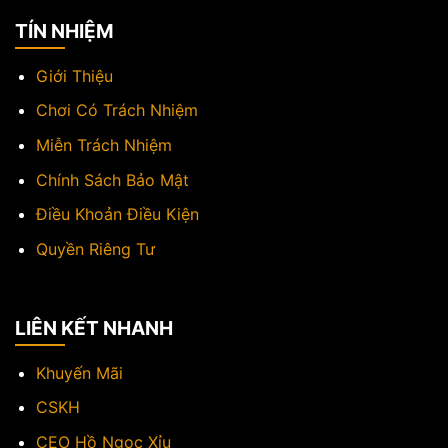
TÍN NHIỆM
Giới Thiệu
Chơi Có Trách Nhiệm
Miễn Trách Nhiệm
Chính Sách Bảo Mật
Điều Khoản Điều Kiện
Quyền Riêng Tư
LIÊN KẾT NHANH
Khuyến Mãi
CSKH
CEO Hồ Ngọc Xỉu