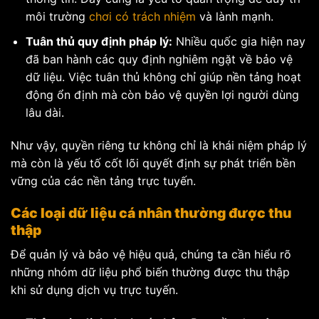
môi trường
chơi có trách nhiệm
và lành mạnh.
Tuân thủ quy định pháp lý:
Nhiều quốc gia hiện nay
đã ban hành các quy định nghiêm ngặt về bảo vệ
dữ liệu. Việc tuân thủ không chỉ giúp nền tảng hoạt
động ổn định mà còn bảo vệ quyền lợi người dùng
lâu dài.
Như vậy, quyền riêng tư không chỉ là khái niệm pháp lý
mà còn là yếu tố cốt lõi quyết định sự phát triển bền
vững của các nền tảng trực tuyến.
Các loại dữ liệu cá nhân thường được thu
thập
Để quản lý và bảo vệ hiệu quả, chúng ta cần hiểu rõ
những nhóm dữ liệu phổ biến thường được thu thập
khi sử dụng dịch vụ trực tuyến.