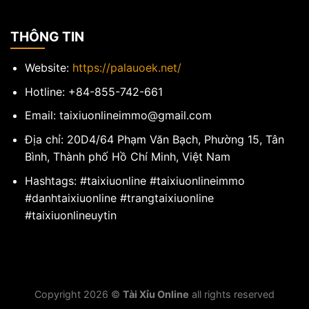
THÔNG TIN
Website:
https://palauoek.net/
Hotline: +84-855-742-661
Email:
taixiuonlineimmo@gmail.com
Địa chỉ: 20D4/64 Phạm Văn Bạch, Phường 15, Tân
Bình, Thành phố Hồ Chí Minh, Việt Nam
Hashtags: #taixiuonline #taixiuonlineimmo
#danhtaixiuonline #trangtaixiuonline
#taixiuonlineuytin
Copyright 2026 ©
Tài Xỉu Online
all rights reserved