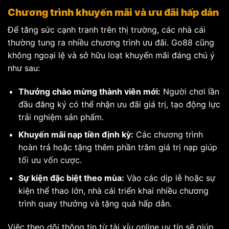
Chương trình khuyến mãi và ưu đãi hấp dẫn
Để tăng sức cạnh tranh trên thị trường, các nhà cái
thường tung ra nhiều chương trình ưu đãi. Go88 cũng
không ngoại lệ và sở hữu loạt khuyến mãi đáng chú ý
như sau:
Thưởng chào mừng thành viên mới:
Người chơi lần
đầu đăng ký có thể nhận ưu đãi giá trị, tạo động lực
trải nghiệm sản phẩm.
Khuyến mãi nạp tiền định kỳ:
Các chương trình
hoàn trả hoặc tặng thêm phần trăm giá trị nạp giúp
tối ưu vốn cược.
Sự kiện đặc biệt theo mùa:
Vào các dịp lễ hoặc sự
kiện thể thao lớn, nhà cái triển khai nhiều chương
trình quay thưởng và tặng quà hấp dẫn.
Việc theo dõi thông tin từ tài xỉu online uy tín sẽ giúp