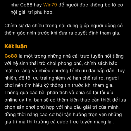
như Go88 hay
Win79
để người đọc không bỏ lỡ cơ
hội giải trí phù hợp.
Chính sự đa chiều trong nội dung giúp người dùng có
thêm góc nhìn trước khi đưa ra quyết định tham gia.
Kết luận
Go88
là một trong những nhà cái trực tuyến nổi tiếng
với hệ sinh thái trò chơi phong phú, chính sách bảo
mật rõ ràng và nhiều chương trình ưu đãi hấp dẫn. Tuy
nhiên, để tối ưu trải nghiệm và hạn chế rủi ro, người
chơi nên tìm hiểu kỹ thông tin trước khi tham gia.
Thông qua các bài phân tích và chia sẻ tại tài xỉu
online uy tín, bạn sẽ có thêm kiến thức cần thiết để lựa
chọn sân chơi phù hợp với nhu cầu giải trí của mình,
đồng thời nâng cao cơ hội tận hưởng trọn vẹn những
giá trị mà thị trường cá cược trực tuyến mang lại.