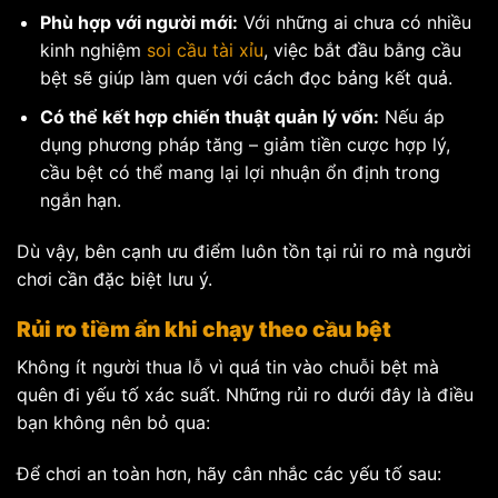
Phù hợp với người mới:
Với những ai chưa có nhiều
kinh nghiệm
soi cầu tài xỉu
, việc bắt đầu bằng cầu
bệt sẽ giúp làm quen với cách đọc bảng kết quả.
Có thể kết hợp chiến thuật quản lý vốn:
Nếu áp
dụng phương pháp tăng – giảm tiền cược hợp lý,
cầu bệt có thể mang lại lợi nhuận ổn định trong
ngắn hạn.
Dù vậy, bên cạnh ưu điểm luôn tồn tại rủi ro mà người
chơi cần đặc biệt lưu ý.
Rủi ro tiềm ẩn khi chạy theo cầu bệt
Không ít người thua lỗ vì quá tin vào chuỗi bệt mà
quên đi yếu tố xác suất. Những rủi ro dưới đây là điều
bạn không nên bỏ qua:
Để chơi an toàn hơn, hãy cân nhắc các yếu tố sau: