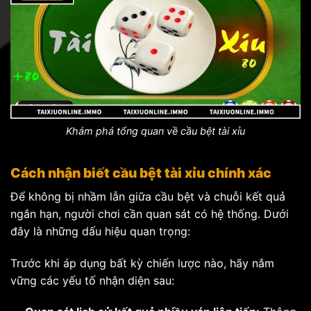
Khám phá tổng quan về cầu bệt tài xỉu
Cách nhận biết cầu bệt tài xỉu chính xác
Để không bị nhầm lẫn giữa cầu bệt và chuỗi kết quả
ngắn hạn, người chơi cần quan sát có hệ thống. Dưới
đây là những dấu hiệu quan trọng:
Trước khi áp dụng bất kỳ chiến lược nào, hãy nắm
vững các yếu tố nhận diện sau: