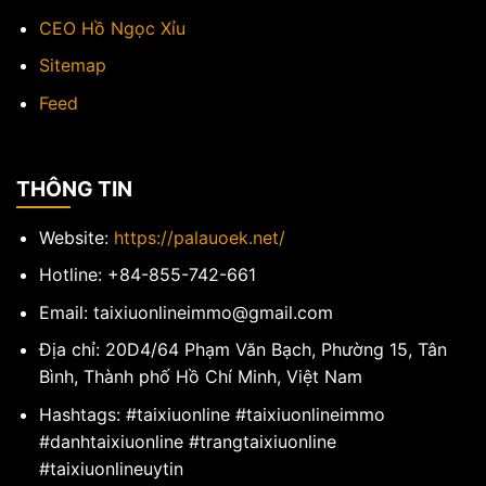
CEO Hồ Ngọc Xỉu
Sitemap
Feed
THÔNG TIN
Website:
https://palauoek.net/
Hotline: +84-855-742-661
Email:
taixiuonlineimmo@gmail.com
Địa chỉ: 20D4/64 Phạm Văn Bạch, Phường 15, Tân
Bình, Thành phố Hồ Chí Minh, Việt Nam
Hashtags: #taixiuonline #taixiuonlineimmo
#danhtaixiuonline #trangtaixiuonline
#taixiuonlineuytin