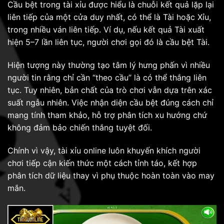
Cầu bệt trong tài xỉu được hiểu là chuỗi kết quả lặp lại
liên tiếp của một cửa duy nhất, có thể là Tài hoặc Xỉu,
trong nhiều ván liên tiếp. Ví dụ, nếu kết quả Tài xuất
hiện 5–7 lần liên tục, người chơi gọi đó là cầu bệt Tài.
Hiện tượng này thường tạo tâm lý hưng phấn vì nhiều
người tin rằng chỉ cần “theo cầu” là có thể thắng liên
tục. Tuy nhiên, bản chất của trò chơi vẫn dựa trên xác
suất ngẫu nhiên. Việc nhận diện cầu bệt đúng cách chỉ
mang tính tham khảo, hỗ trợ phân tích xu hướng chứ
không đảm bảo chiến thắng tuyệt đối.
Chính vì vậy, tài xỉu online luôn khuyến khích người
chơi tiếp cận kiến thức một cách tỉnh táo, kết hợp
phân tích dữ liệu thay vì phụ thuộc hoàn toàn vào may
mắn.