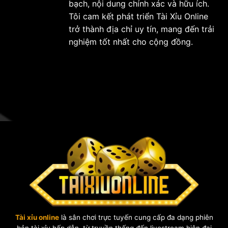
bạch, nội dung chính xác và hữu ích.
Tôi cam kết phát triển Tài Xỉu Online
trở thành địa chỉ uy tín, mang đến trải
nghiệm tốt nhất cho cộng đồng.
Tài xỉu online
là sân chơi trực tuyến cung cấp đa dạng phiên
bản tài xỉu hấp dẫn, từ truyền thống đến livestream hiện đại