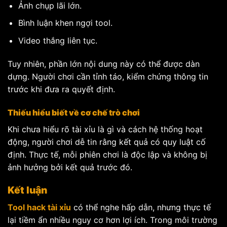
Ảnh chụp lãi lớn.
Bình luận khen ngợi tool.
Video thắng liên tục.
Tuy nhiên, phần lớn nội dung này có thể được dàn
dựng. Người chơi cần tỉnh táo, kiểm chứng thông tin
trước khi đưa ra quyết định.
Thiếu hiểu biết về cơ chế trò chơi
Khi chưa hiểu rõ tài xỉu là gì và cách hệ thống hoạt
động, người chơi dễ tin rằng kết quả có quy luật cố
định. Thực tế, mỗi phiên chơi là độc lập và không bị
ảnh hưởng bởi kết quả trước đó.
Kết luận
Tool hack tài xỉu
có thể nghe hấp dẫn, nhưng thực tế
lại tiềm ẩn nhiều nguy cơ hơn lợi ích. Trong môi trường