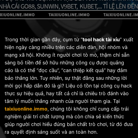
Trong thời gian gần đây, cụm từ “
tool hack tài xỉu
” xuất
hiện ngày càng nhiều trên các diễn đàn, hội nhóm và
mạng xã hội. Không ít người chơi tò mò, thậm chí sẵn
sàng bỏ tiền để sở hữu những công cụ được quảng
cáo là có thể “đọc cầu”, “can thiệp kết quả” hay đảm
bảo thắng lớn. Tuy nhiên, sự thật đằng sau những lời
mời gọi hấp dẫn đó là gì? Liệu có tồn tại công cụ hack
thực sự hiệu quả, hay tất cả chỉ là chiêu trò đánh vào
tâm lý muốn thắng nhanh của người tham gia. Tại
taixiuonline.immo
, chúng tôi không chỉ cung cấp trải
nghiệm giải trí chất lượng mà còn chia sẻ kiến thức
giúp người chơi hiểu đúng bản chất trò chơi, từ đó đưa
ra quyết định sáng suốt và an toàn hơn.