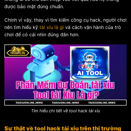
được bảo mật đúng chuẩn.
Chính vì vậy, thay vì tìm kiếm công cụ hack, người chơi
nên tìm hiểu kỹ
tài xỉu là gì
và cách vận hành của trò
chơi để có cái nhìn đúng đắn hơn.
Tìm hiểu chi tiết về tool hack tài xỉu
Sự thật về tool hack tài xỉu trên thị trường